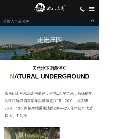
首页
끅
끀
走进南山
ꄙ
走进庄园
走进庄园
产品展示
ꀅ
招商加盟
天然地下洞藏酒窖
N
ATURAL UNDERGROUND
品牌故事
联系我们
依南山山脉水流走向而建，占地1万平方米，特殊的地
理环境确保酒窖常年温度恒定在15—20℃，湿度65—
75％。酒窖内橡木桶采用法国200—250年树龄的优质
橡木手工制成。