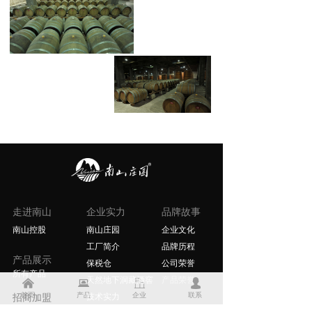
走进南山
企业实力
品牌故事
南山控股
南山庄园
企业文化
工厂简介
品牌历程
产品展示
保税仓
公司荣誉
所有产品
天然地下洞藏酒窖
产品荣誉
낀
뀵
ꀶ
넙
首页
产品
企业
联系
招商加盟
技术实力
资讯