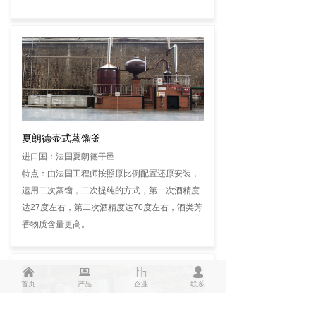
夏朗德壶式蒸馏釜
进口国：法国夏朗德干邑
特点：由法国工程师按照原比例配置还原安装，
运用二次蒸馏，二次提纯的方式，第一次酒精度
达27度左右，第二次酒精度达70度左右，酒类芳
香物质含量更高。
낀
뀵
ꀶ
넙
首页
产品
企业
联系