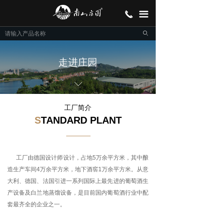
首页
끅
끀
走进南山
ꄙ
走进庄园
走进庄园
产品展示
ꀅ
招商加盟
工厂简介
S
TANDARD PLANT
品牌故事
联系我们
工厂由德国设计师设计，占地5万余平方米，其中酿
造生产车间4万余平方米，地下酒窖1万余平方米。从意
大利、德国、法国引进一系列国际上最先进的葡萄酒生
产设备及白兰地蒸馏设备，是目前国内葡萄酒行业中配
套最齐全的企业之一。